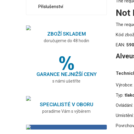
The requ
Příslušenství
Not
The requ
ZBOŽÍ SKLADEM
Kód zbož
doručujeme do 48 hodin
EAN:
59
Alveu
Technic
GARANCE NEJNIŽŠÍ CENY
s námi ušetříte
Výrobce:
Typ:
tlak
SPECIALISTÉ V OBORU
Ovládání:
poradíme Vám s výběrem
Umístění:
Povrchov