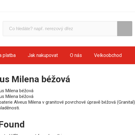
a platba
Jak nakupovat
O nás
Velkoobchod
us Milena béžová
aterie Alveus Milena v granitové povrchové úpravě béžová (Granital). 
laděnosti.
 Found