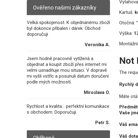
Vytahova
Ověřeno našimi zákazníky
Kartuš:
k
Velká spokojenost. K objednanému zboží
Otočná:
°
byl dokonce přibalen i dárek. Obchod
Výška:
1
doporučuji
Montážní
Veronika A.
Not
Jsem hodně pracovně vytížená a
objednat a koupit zboží přes internet mi
velmi usnadňuje mou situaci. V dopravě
The requ
mi vyšli vstříc a posunuli datum doručení
podle mých možností.
Rychlý d
Miroslava O.
Máte otá
Rychlost a kvalita... perfektní komunikace
Předmět
s obchodem. Doporučuji.
Vaše jm
Petr S.
Váš emai
Váš dot
Oblíbené