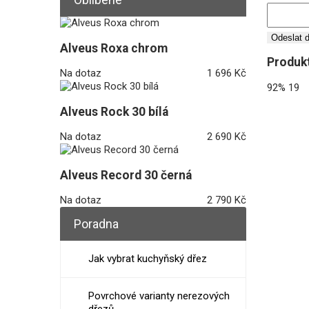
Odeslat 
Alveus Roxa chrom
Produkt
Na dotaz
1 696 Kč
92%
19
Alveus Rock 30 bílá
Na dotaz
2 690 Kč
Alveus Record 30 černá
Na dotaz
2 790 Kč
Poradna
Jak vybrat kuchyňský dřez
Povrchové varianty nerezových