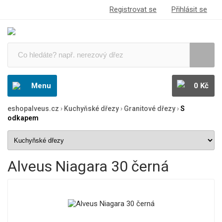
Registrovat se
Přihlásit se
Menu
0 Kč
eshopalveus.cz
›
Kuchyňské dřezy
›
Granitové dřezy
›
S
odkapem
Alveus Niagara 30 černá