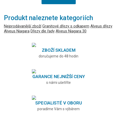
Produkt naleznete kategoriích
Nejprodávanější zboží
Granitové dřezy s odkapem
Alveus dřezy
Alveus Niagara
Dřezy dle řady
Alveus Niagara 30
ZBOŽÍ SKLADEM
doručujeme do 48 hodin
GARANCE NEJNIŽŠÍ CENY
s námi ušetříte
SPECIALISTÉ V OBORU
poradíme Vám s výběrem