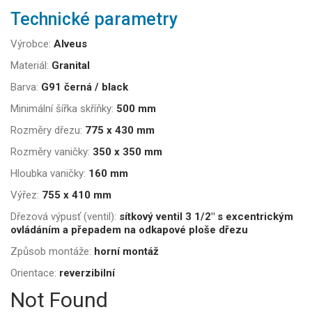
Technické parametry
Výrobce:
Alveus
Materiál:
Granital
Barva:
G91 černá / black
Minimální šířka skříňky:
500 mm
Rozměry dřezu:
775 x 430 mm
Rozměry vaničky:
350 x 350 mm
Hloubka vaničky:
160 mm
Výřez:
755 x 410 mm
Dřezová výpusť (ventil):
sítkový ventil 3 1/2" s excentrickým
ovládáním a přepadem na odkapové ploše dřezu
Způsob montáže:
horní montáž
Orientace:
reverzibilní
Not Found