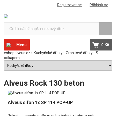
Registrovat se
Přihlásit se
Menu
0 Kč
eshopalveus.cz
›
Kuchyňské dřezy
›
Granitové dřezy
›
S
odkapem
Alveus Rock 130 beton
Alveus sifon 1x SP 114 POP-UP
Pokud se chcete o dřezu nebo baterii z tohoto setu