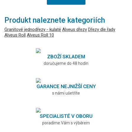
Produkt naleznete kategoriích
Granitové jednodřezy - kulaté
Alveus dřezy
Dřezy dle řady
Alveus Roll
Alveus Roll 10
ZBOŽÍ SKLADEM
doručujeme do 48 hodin
GARANCE NEJNIŽŠÍ CENY
s námi ušetříte
SPECIALISTÉ V OBORU
poradíme Vám s výběrem