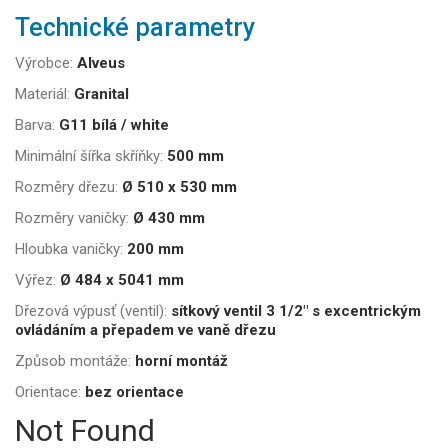
Technické parametry
Výrobce:
Alveus
Materiál:
Granital
Barva:
G11 bílá / white
Minimální šířka skříňky:
500 mm
Rozměry dřezu:
Ø 510 x 530 mm
Rozměry vaničky:
Ø 430 mm
Hloubka vaničky:
200 mm
Výřez:
Ø 484 x 5041 mm
Dřezová výpusť (ventil):
sítkový ventil 3 1/2" s excentrickým
ovládáním a přepadem ve vaně dřezu
Způsob montáže:
horní montáž
Orientace:
bez orientace
Not Found