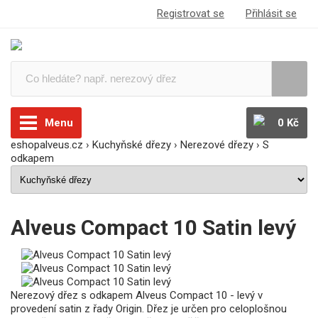
Registrovat se
Přihlásit se
Menu
0 Kč
eshopalveus.cz
›
Kuchyňské dřezy
›
Nerezové dřezy
›
S
odkapem
Alveus Compact 10 Satin levý
Nerezový dřez s odkapem Alveus Compact 10 - levý v
provedení satin z řady Origin. Dřez je určen pro celoplošnou