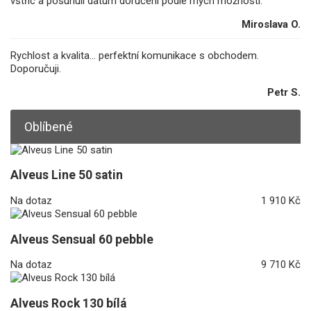
vstříc a posunuli datum doručení podle mých možností.
Miroslava O.
Rychlost a kvalita... perfektní komunikace s obchodem.
Doporučuji.
Petr S.
Oblíbené
Alveus Line 50 satin
Na dotaz
1 910 Kč
Alveus Sensual 60 pebble
Na dotaz
9 710 Kč
Alveus Rock 130 bílá