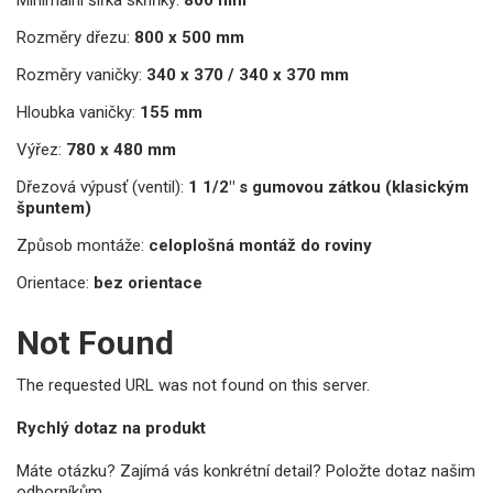
Rozměry dřezu:
800 x 500 mm
Rozměry vaničky:
340 x 370 / 340 x 370 mm
Hloubka vaničky:
155 mm
Výřez:
780 x 480 mm
Dřezová výpusť (ventil):
1 1/2" s gumovou zátkou (klasickým
špuntem)
Způsob montáže:
celoplošná montáž do roviny
Orientace:
bez orientace
Not Found
The requested URL was not found on this server.
Rychlý dotaz na produkt
Máte otázku? Zajímá vás konkrétní detail? Položte dotaz našim
odborníkům.