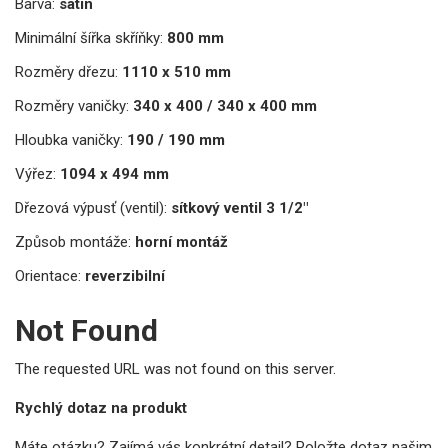
Barva:
satin
Minimální šířka skříňky:
800 mm
Rozměry dřezu:
1110 x 510 mm
Rozměry vaničky:
340 x 400 / 340 x 400 mm
Hloubka vaničky:
190 / 190 mm
Výřez:
1094 x 494 mm
Dřezová výpusť (ventil):
sítkový ventil 3 1/2"
Způsob montáže:
horní montáž
Orientace:
reverzibilní
Not Found
The requested URL was not found on this server.
Rychlý dotaz na produkt
Máte otázku? Zajímá vás konkrétní detail? Položte dotaz našim