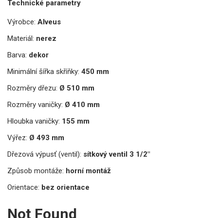
Technické parametry
Výrobce:
Alveus
Materiál:
nerez
Barva:
dekor
Minimální šířka skříňky:
450 mm
Rozměry dřezu:
Ø 510 mm
Rozměry vaničky:
Ø 410 mm
Hloubka vaničky:
155 mm
Výřez:
Ø 493 mm
Dřezová výpusť (ventil):
sítkový ventil 3 1/2"
Způsob montáže:
horní montáž
Orientace:
bez orientace
Not Found