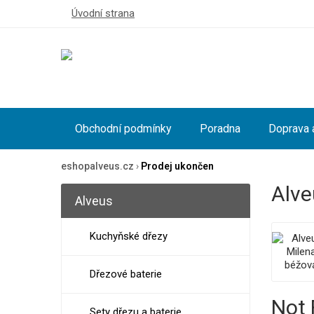
Úvodní strana
Obchodní podmínky
Poradna
Doprava 
eshopalveus.cz
›
Prodej ukončen
Alve
Alveus
Kuchyňské dřezy
Dřezové baterie
Not
Sety dřezu a baterie