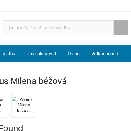
a platba
Jak nakupovat
O nás
Velkoobchod
us Milena béžová
 Found