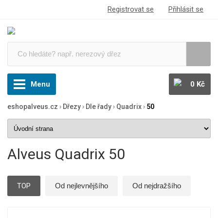
Registrovat se
Přihlásit se
Menu
0 Kč
eshopalveus.cz
›
Dřezy
›
Dle řady
›
Quadrix
›
50
Alveus Quadrix 50
TOP
Od nejlevnějšího
Od nejdražšího