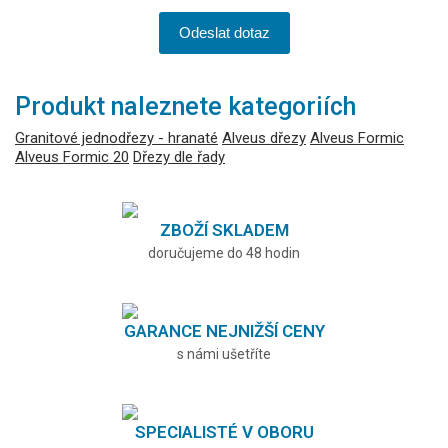
Odeslat dotaz
Produkt naleznete kategoriích
Granitové jednodřezy - hranaté
Alveus dřezy
Alveus Formic
Alveus Formic 20
Dřezy dle řady
ZBOŽÍ SKLADEM
doručujeme do 48 hodin
GARANCE NEJNIŽŠÍ CENY
s námi ušetříte
SPECIALISTÉ V OBORU