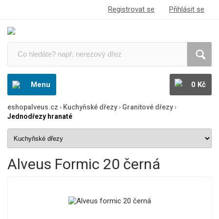
Registrovat se
Přihlásit se
Menu
0 Kč
eshopalveus.cz
›
Kuchyňské dřezy
›
Granitové dřezy
›
Jednodřezy hranaté
Alveus Formic 20 černá