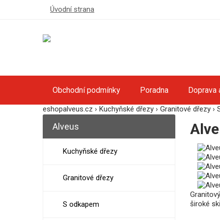
Úvodní strana
Obchodní podmínky
Poradna
Doprava 
eshopalveus.cz
›
Kuchyňské dřezy
›
Granitové dřezy
›
Alve
Alveus
Kuchyňské dřezy
Granitové dřezy
Granitov
široké skř
S odkapem