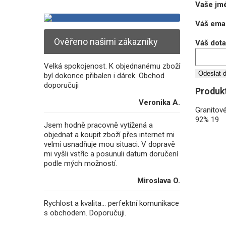
Vaše jm
Váš emai
Ověřeno našimi zákazníky
Váš dot
Velká spokojenost. K objednanému zboží
Odeslat 
byl dokonce přibalen i dárek. Obchod
doporučuji
Produkt
Veronika A.
Granitov
92%
19
Jsem hodně pracovně vytížená a
objednat a koupit zboží přes internet mi
velmi usnadňuje mou situaci. V dopravě
mi vyšli vstříc a posunuli datum doručení
podle mých možností.
Miroslava O.
Rychlost a kvalita... perfektní komunikace
s obchodem. Doporučuji.