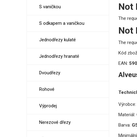
Not
S vaničkou
The requ
S odkapem a vaničkou
Not
Jednodřezy kulaté
The requ
Kód zbož
Jednodřezy hranaté
EAN:
59
Dvoudřezy
Alveu
Rohové
Technic
Výrobce:
Výprodej
Materiál:
Nerezové dřezy
Barva:
G5
Minimální