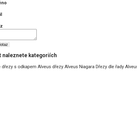
éno
l
az
dotaz
 naleznete kategoriích
é dřezy s odkapem
Alveus dřezy
Alveus Niagara
Dřezy dle řady
Alveu