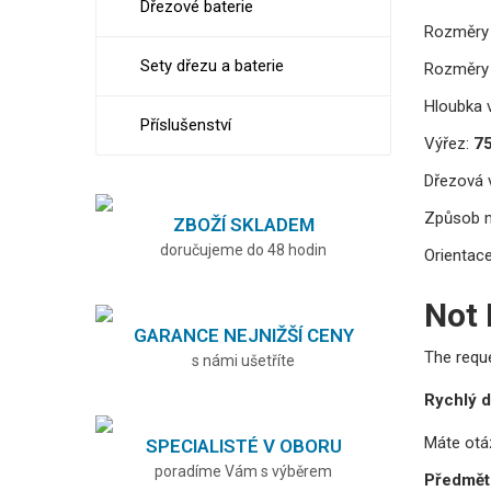
Dřezové baterie
Rozměry 
Sety dřezu a baterie
Rozměry 
Hloubka v
Příslušenství
Výřez:
7
Dřezová v
Způsob 
ZBOŽÍ SKLADEM
doručujeme do 48 hodin
Orientace
Not
GARANCE NEJNIŽŠÍ CENY
The requ
s námi ušetříte
Rychlý d
Máte otá
SPECIALISTÉ V OBORU
poradíme Vám s výběrem
Předmět