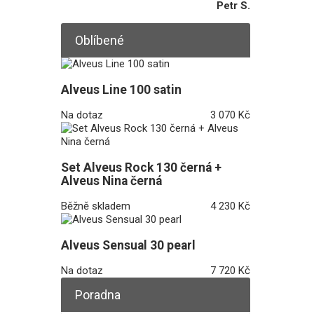
Petr S.
Oblíbené
Alveus Line 100 satin
Na dotaz
3 070 Kč
Set Alveus Rock 130 černá +
Alveus Nina černá
Běžně skladem
4 230 Kč
Alveus Sensual 30 pearl
Na dotaz
7 720 Kč
Poradna