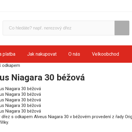
a platba
Jak nakupovat
O nás
Velkoobchod
S odkapem
us Niagara 30 béžová
ý dřez s odkapem Alveus Niagara 30 v béžovém provedení z řady Orig
íňky.