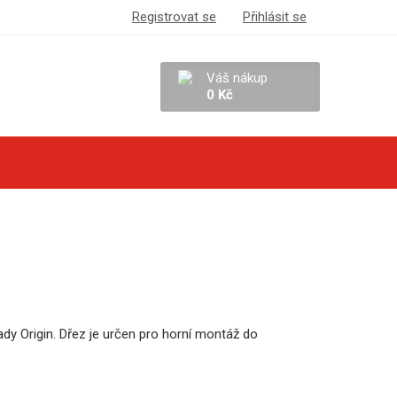
Registrovat se
Přihlásit se
Váš nákup
0 Kč
y Origin. Dřez je určen pro horní montáž do