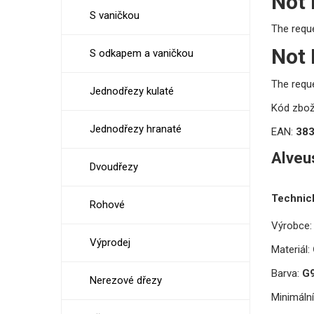
Not
S vaničkou
The requ
Not
S odkapem a vaničkou
The requ
Jednodřezy kulaté
Kód zbož
Jednodřezy hranaté
EAN:
38
Alveu
Dvoudřezy
Technic
Rohové
Výrobce:
Výprodej
Materiál:
Barva:
G9
Nerezové dřezy
Minimální