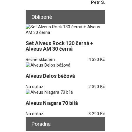
Petr S.
Oblíbené
Set Alveus Rock 130 černá +
Alveus AM 30 černá
Běžně skladem
4 320 Kč
Alveus Delos béžová
Na dotaz
2 390 Kč
Alveus Niagara 70 bílá
Na dotaz
3 290 Kč
Poradna