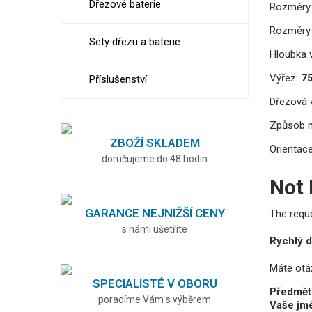
Dřezové baterie
Rozměry 
Rozměry 
Sety dřezu a baterie
Hloubka v
Výřez:
7
Příslušenství
Dřezová v
Způsob 
ZBOŽÍ SKLADEM
Orientace
doručujeme do 48 hodin
Not
GARANCE NEJNIŽŠÍ CENY
The requ
s námi ušetříte
Rychlý d
Máte otá
SPECIALISTÉ V OBORU
Předmět
poradíme Vám s výběrem
Vaše jm