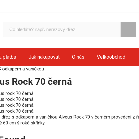
a platba
Jak nakupovat
O nás
Velkoobchod
S odkapem a vaničkou
us Rock 70 černá
ý dřez s odkapem a vaničkou Alveus Rock 70 v černém provedení z řad
 60 cm široké skříňky.