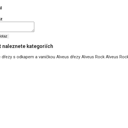
l
az
dotaz
 naleznete kategoriích
é dřezy s odkapem a vaničkou
Alveus dřezy
Alveus Rock
Alveus Roc