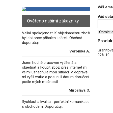
Váš emai
Váš dot
Ověřeno našimi zákazníky
Odeslat 
Velká spokojenost. K objednanému zboží
byl dokonce přibalen i dárek. Obchod
Produkt
doporučuji
Granitov
Veronika A.
92%
19
Jsem hodně pracovně vytížená a
objednat a koupit zboží přes internet mi
velmi usnadňuje mou situaci. V dopravě
mi vyšli vstříc a posunuli datum doručení
podle mých možností.
Miroslava O.
Rychlost a kvalita... perfektní komunikace
s obchodem. Doporučuji.