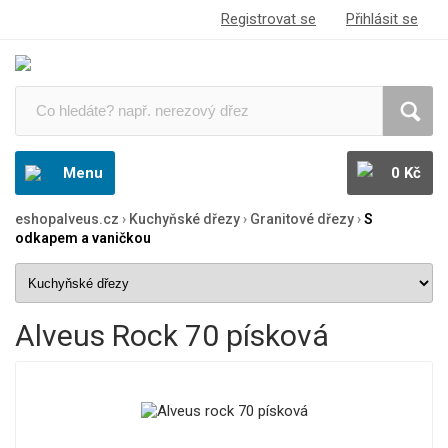
Registrovat se
Přihlásit se
Menu
0 Kč
eshopalveus.cz
›
Kuchyňské dřezy
›
Granitové dřezy
›
S
odkapem a vaničkou
Alveus Rock 70 písková