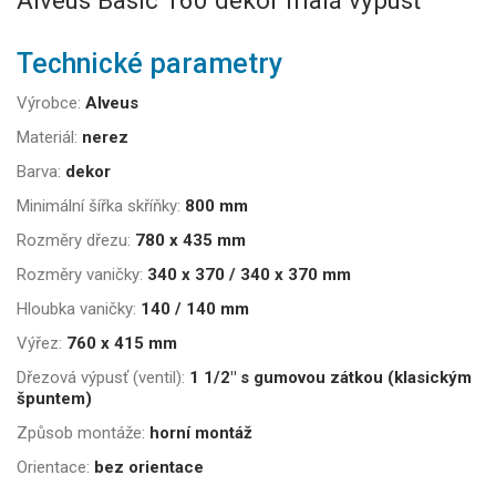
Alveus Basic 160 dekor malá výpusť
Technické parametry
Výrobce:
Alveus
Materiál:
nerez
Barva:
dekor
Minimální šířka skříňky:
800 mm
Rozměry dřezu:
780 x 435 mm
Rozměry vaničky:
340 x 370 / 340 x 370 mm
Hloubka vaničky:
140 / 140 mm
Výřez:
760 x 415 mm
Dřezová výpusť (ventil):
1 1/2" s gumovou zátkou (klasickým
špuntem)
Způsob montáže:
horní montáž
Orientace:
bez orientace