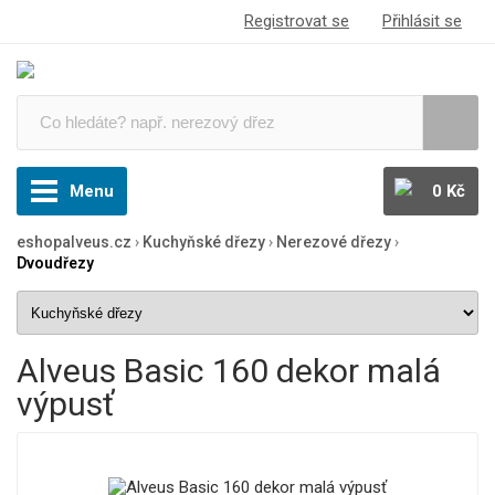
Registrovat se
Přihlásit se
Menu
0 Kč
eshopalveus.cz
›
Kuchyňské dřezy
›
Nerezové dřezy
›
Dvoudřezy
Alveus Basic 160 dekor malá
výpusť