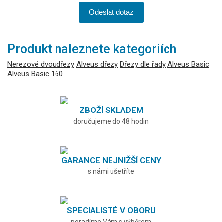
Odeslat dotaz
Produkt naleznete kategoriích
Nerezové dvoudřezy
Alveus dřezy
Dřezy dle řady
Alveus Basic
Alveus Basic 160
ZBOŽÍ SKLADEM
doručujeme do 48 hodin
GARANCE NEJNIŽŠÍ CENY
s námi ušetříte
SPECIALISTÉ V OBORU
poradíme Vám s výběrem