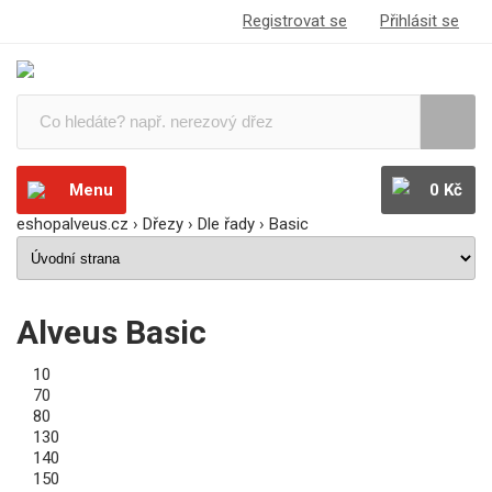
Registrovat se
Přihlásit se
Menu
0 Kč
eshopalveus.cz
›
Dřezy
›
Dle řady
›
Basic
Alveus Basic
10
70
80
130
140
150