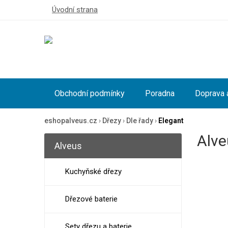
Úvodní strana
Obchodní podmínky
Poradna
Doprava 
eshopalveus.cz
›
Dřezy
›
Dle řady
›
Elegant
Alve
Alveus
Kuchyňské dřezy
Dřezové baterie
Sety dřezu a baterie