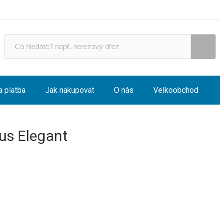
a platba
Jak nakupovat
O nás
Velkoobchod
us Elegant