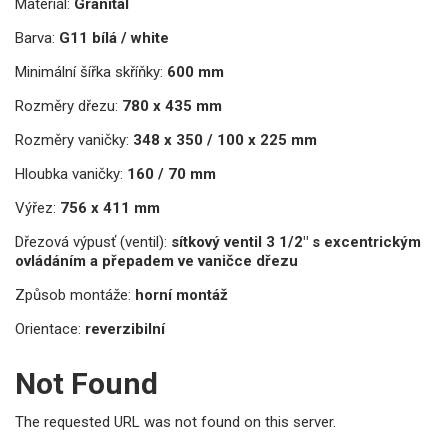
Materiál:
Granital
Barva:
G11 bílá / white
Minimální šířka skříňky:
600 mm
Rozměry dřezu:
780 x 435 mm
Rozměry vaničky:
348 x 350 / 100 x 225 mm
Hloubka vaničky:
160 / 70 mm
Výřez:
756 x 411 mm
Dřezová výpusť (ventil):
sítkový ventil 3 1/2" s excentrickým
ovládáním a přepadem ve vaničce dřezu
Způsob montáže:
horní montáž
Orientace:
reverzibilní
Not Found
The requested URL was not found on this server.