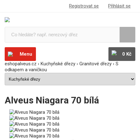
Registrovat se
Přihlásit se
Menu
0 Kč
eshopalveus.cz
›
Kuchyňské dřezy
›
Granitové dřezy
›
S
odkapem a vaničkou
Alveus Niagara 70 bílá