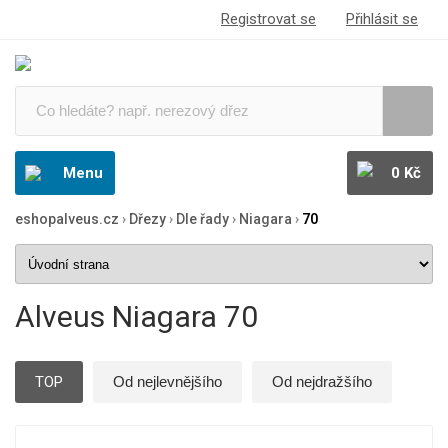
Registrovat se
Přihlásit se
Menu
0 Kč
eshopalveus.cz
›
Dřezy
›
Dle řady
›
Niagara
›
70
Alveus Niagara 70
TOP
Od nejlevnějšího
Od nejdražšího