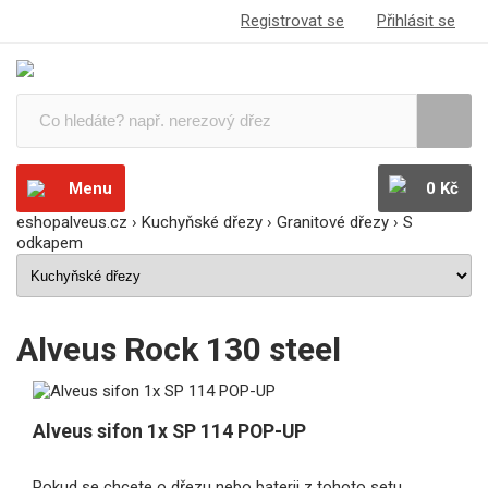
Registrovat se
Přihlásit se
Menu
0 Kč
eshopalveus.cz
›
Kuchyňské dřezy
›
Granitové dřezy
›
S
odkapem
Alveus Rock 130 steel
Alveus sifon 1x SP 114 POP-UP
Pokud se chcete o dřezu nebo baterii z tohoto setu