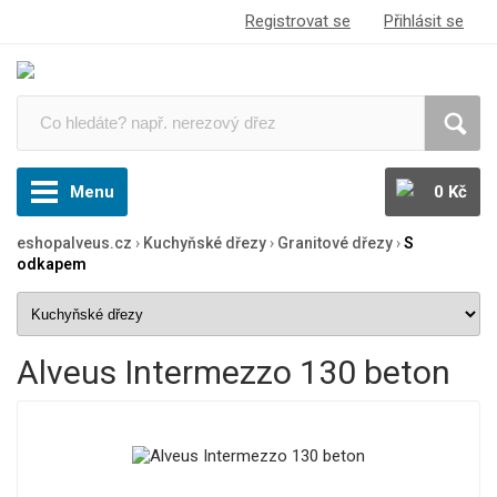
Registrovat se
Přihlásit se
Menu
0 Kč
eshopalveus.cz
›
Kuchyňské dřezy
›
Granitové dřezy
›
S
odkapem
Alveus Intermezzo 130 beton