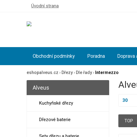
Úvodní strana
Obchodní podmínky
Poradna
Doprava 
eshopalveus.cz
›
Dřezy
›
Dle řady
›
Intermezzo
Alve
Alveus
30
Kuchyňské dřezy
Dřezové baterie
TOP
Sety dřezu a baterie