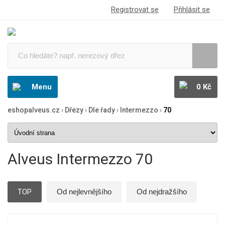
Registrovat se
Přihlásit se
Menu
0 Kč
eshopalveus.cz
›
Dřezy
›
Dle řady
›
Intermezzo
›
70
Alveus Intermezzo 70
TOP
Od nejlevnějšího
Od nejdražšího